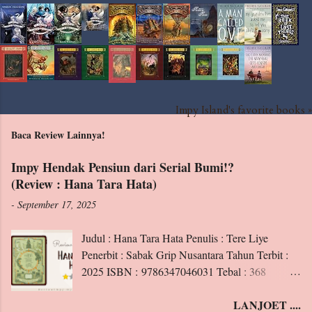
Impy Island's favorite books »
Baca Review Lainnya!
Impy Hendak Pensiun dari Serial Bumi!?
(Review : Hana Tara Hata)
-
September 17, 2025
Judul : Hana Tara Hata Penulis : Tere Liye
Penerbit : Sabak Grip Nusantara Tahun Terbit :
2025 ISBN : 9786347046031 Tebal : 368
Halaman Blurb : Apakah kalian sudah mengenal
LANJOET ....
Hana, penghuni Padang Perdu Klan Matahari?