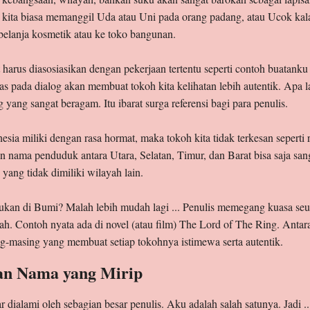
a kita biasa memanggil Uda atau Uni pada orang padang, atau Ucok kal
belanja kosmetik atau ke toko bangunan.
t harus diasosiasikan dengan pekerjaan tertentu seperti contoh buatan
ilas pada dialog akan membuat tokoh kita kelihatan lebih autentik. Apa 
ang sangat beragam. Itu ibarat surga referensi bagi para penulis.
ia miliki dengan rasa hormat, maka tokoh kita tidak terkesan seperti 
aan nama penduduk antara Utara, Selatan, Timur, dan Barat bisa saja sa
 yang tidak dimiliki wilayah lain.
bukan di Bumi? Malah lebih mudah lagi ... Penulis memegang kuasa seut
h. Contoh nyata ada di novel (atau film) The Lord of The Ring. Antara
g-masing yang membuat setiap tokohnya istimewa serta autentik.
an Nama yang Mirip
r dialami oleh sebagian besar penulis. Aku adalah salah satunya. Jadi 