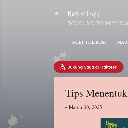
Review Impy
WELCOME TO IMPY ISLAND! 
MEET THE BOSS
MARI
Dukung Saya di Trakteer
Tips Menentu
-
March 30, 2025