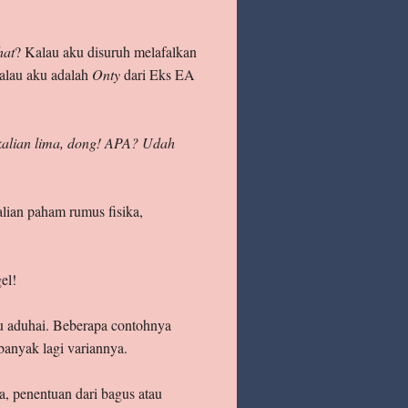
hat
? Kalau aku disuruh melafalkan
alau aku adalah
Onty
dari Eks EA
kalian lima, dong! APA? Udah
alian paham rumus fisika,
el!
tu aduhai. Beberapa contohnya
 banyak lagi variannya.
a, penentuan dari bagus atau