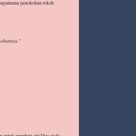
 bagaimana penokohan tokoh
kohannya."
n untuk memberi ciri khas pada