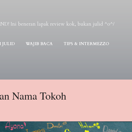
Skip to main content
Ini beneran lapak review kok, bukan julid ^o^/
 JULID
WAJIB BACA
TIPS & INTERMEZZO
kan Nama Tokoh