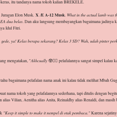
-keras, itu tandanya nama tokoh kalian BREKELE.
X Æ A-12 Musk
ri Juragan Elon Musk.
.
What in the actual lamb was t
 EA dua belas
. Dan aku langsung membayangkan bagaimana jadinya k
a Idul Fitri.
gede, ya! Kelas berapa sekarang? Kelas 3 SD? Wah, udah pinter per
ang mengatakan, "
Akhcually
🤓☝🏻 pelafalannya sangat simpel kalau k
 tahu bagaimana pelafalan nama anak ini kalau tidak melihat Mbah Gug
at nama tokoh yang pelafalannya sederhana, tapi ditulis dengan begi
ean alias Vilian, Aenitha alias Anita, Reinaldhy alias Renaldi, dan masih
ak
"Keep it simple to make it nempel di otak pembaca."
Karena sejatiny