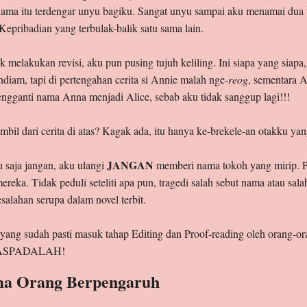
nama itu terdengar unyu bagiku. Sangat unyu sampai aku menamai du
Kepribadian yang terbulak-balik satu sama lain.
k melakukan revisi, aku pun pusing tujuh keliling. Ini siapa yang siapa
diam, tapi di pertengahan cerita si Annie malah nge-
reog
, sementara A
ngganti nama Anna menjadi Alice, sebab aku tidak sanggup lagi!!!
ambil dari cerita di atas? Kagak ada, itu hanya ke-brekele-an otakku ya
JANGAN
u saja jangan, aku ulangi
memberi nama tokoh yang mirip. Pe
a. Tidak peduli seteliti apa pun, tragedi salah sebut nama atau salah
salahan serupa dalam novel terbit.
yang sudah pasti masuk tahap Editing dan Proof-reading oleh orang-oran
WASPADALAH!
ma Orang Berpengaruh