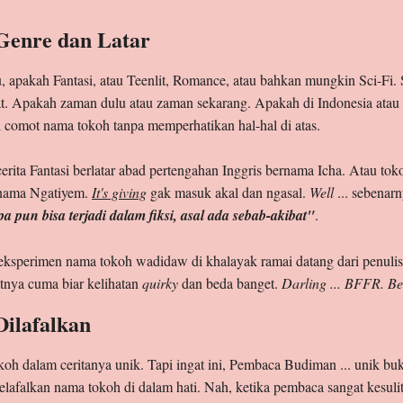
 Genre dan Latar
u, apakah Fantasi, atau Teenlit, Romance, atau bahkan mungkin Sci-Fi.
t. Apakah zaman dulu atau zaman sekarang. Apakah di Indonesia atau n
l comot nama tokoh tanpa memperhatikan hal-hal di atas.
ita Fantasi berlatar abad pertengahan Inggris bernama Icha. Atau tokoh
rnama Ngatiyem.
It's giving
gak masuk akal dan ngasal.
Well
... sebenarn
a pun bisa terjadi dalam fiksi, asal ada sebab-akibat"
.
sperimen nama tokoh wadidaw di khalayak ramai datang dari penuli
tnya cuma biar kelihatan
quirky
dan beda banget.
Darling ... BFFR. Be
Dilafalkan
oh dalam ceritanya unik. Tapi ingat ini, Pembaca Budiman ... unik buka
alkan nama tokoh di dalam hati. Nah, ketika pembaca sangat kesuli