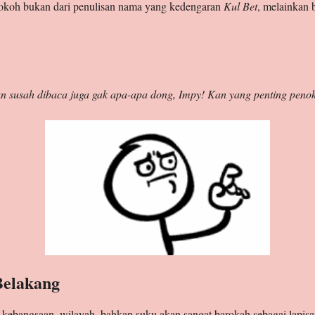
tokoh bukan dari penulisan nama yang kedengaran
Kul Bet
, melainkan
an susah dibaca juga gak apa-apa dong, Impy! Kan yang penting peno
Belakang
kebangsaan, wilayah, bahkan suku akan sangat barokah sebagai lapisa