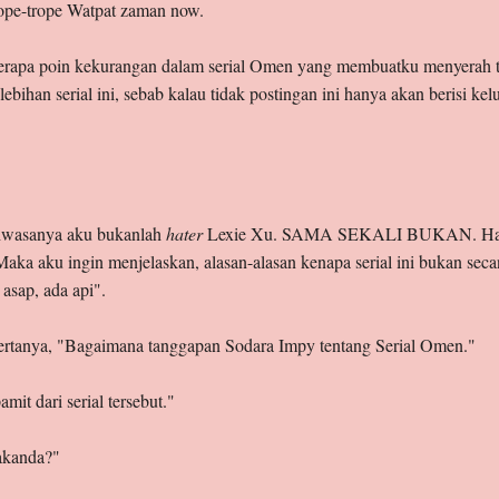
ope-trope Watpat zaman now.
beberapa poin kekurangan dalam serial Omen yang membuatku menyerah 
ebihan serial ini, sebab kalau tidak postingan ini hanya akan berisi ke
ahwasanya aku bukanlah
hater
Lexie Xu. SAMA SEKALI BUKAN. Hanya 
aka aku ingin menjelaskan, alasan-alasan kenapa serial ini bukan seca
 asap, ada api".
ertanya, "Bagaimana tanggapan Sodara Impy tentang Serial Omen."
t dari serial tersebut."
akanda?"