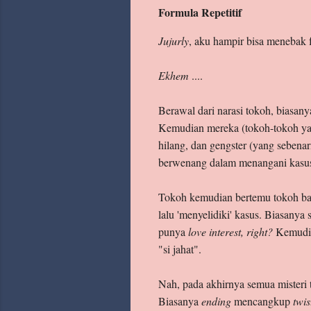
Formula Repetitif
Jujurly
, aku hampir bisa menebak f
Ekhem
....
Berawal dari narasi tokoh, biasany
Kemudian mereka (tokoh-tokoh yan
hilang, dan gengster (yang sebena
berwenang dalam menangani kasus
Tokoh kemudian bertemu tokoh baru
lalu 'menyelidiki' kasus. Biasanya
punya
love interest, right?
Kemudian
"si jahat".
Nah, pada akhirnya semua misteri 
Biasanya
ending
mencangkup
twi