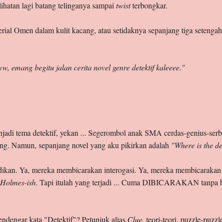
lihatan lagi batang telinganya sampai
twist
terbongkar.
serial Omen dalam kulit kacang, atau setidaknya sepanjang tiga setengah
, emang begitu jalan cerita novel genre detektif kaleeee."
njadi tema detektif, yekan ... Segerombol anak SMA cerdas-genius-ser
ang. Namun, sepanjang novel yang aku pikirkan adalah
"Where is the de
ikan. Ya, mereka membicarakan interogasi. Ya, mereka membicarakan 
 Holmes-ish
. Tapi itulah yang terjadi ... Cuma DIBICARAKAN tan
endengar kata "Detektif"? Petunjuk alias
Clue
, teori-teori, puzzle-puzz