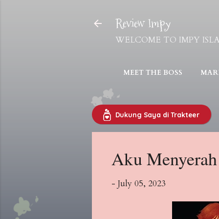
Review Impy
WELCOME TO IMPY ISLAND! 
MEET THE BOSS
MARI
Dukung Saya di Trakteer
Aku Menyerah 
-
July 05, 2023