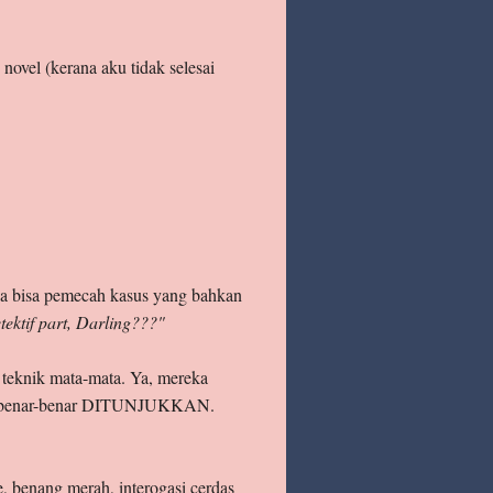
 novel (kerana aku tidak selesai
ba bisa pemecah kasus yang bahkan
tektif part, Darling???"
teknik mata-mata. Ya, mereka
pa benar-benar DITUNJUKKAN.
le, benang merah, interogasi cerdas