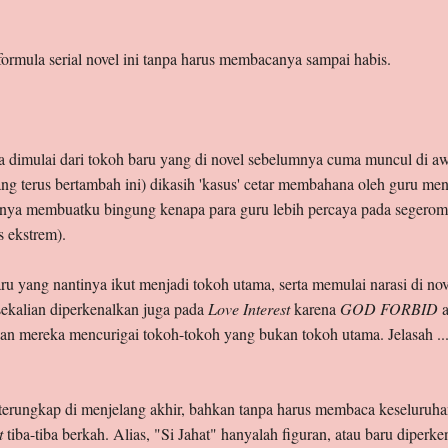
ormula serial novel ini tanpa harus membacanya sampai habis.
a dimulai dari tokoh baru yang di novel sebelumnya cuma muncul di awal
g terus bertambah ini) dikasih 'kasus' cetar membahana oleh guru 
rnya membuatku bingung kenapa para guru lebih percaya pada segeromb
 ekstrem).
 yang nantinya ikut menjadi tokoh utama, serta memulai narasi di nov
 sekalian diperkenalkan juga pada
Love Interest
karena
GOD FORBID
a
 mereka mencurigai tokoh-tokoh yang bukan tokoh utama. Jelasah ... 
terungkap di menjelang akhir, bahkan tanpa harus membaca keseluruhan 
st
tiba-tiba berkah. Alias, "Si Jahat" hanyalah figuran, atau baru diperk