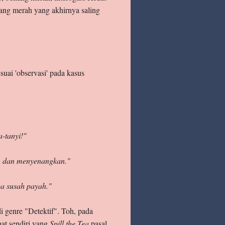
nang merah yang akhirnya saling
uai 'observasi' pada kasus
a-tanyi!"
ah dan menyenangkan."
pa susah payah."
di genre "Detektif". Toh, pada
hat sendiri yang
Spill the Tea
pasal