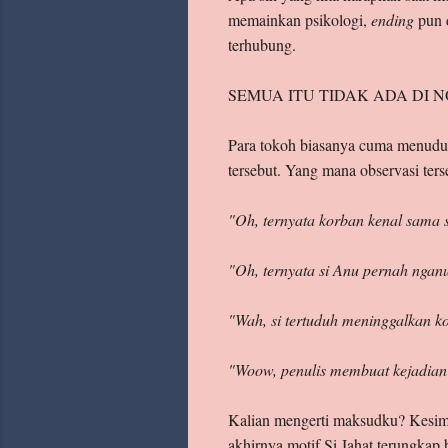
memainkan psikologi,
ending
pun 
terhubung.
SEMUA ITU TIDAK ADA DI NO
Para tokoh biasanya cuma menuduh 
tersebut. Yang mana observasi ters
"Oh, ternyata korban kenal sama s
"Oh, ternyata si Anu pernah nganu
"Wah, si tertuduh meninggalkan 
"Woow, penulis membuat kejadian t
Kalian mengerti maksudku? Kesimp
akhirnya motif Si Jahat terungkap 