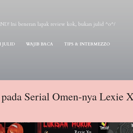
Skip to main content
Ini beneran lapak review kok, bukan julid ^o^/
 JULID
WAJIB BACA
TIPS & INTERMEZZO
pada Serial Omen-nya Lexie 