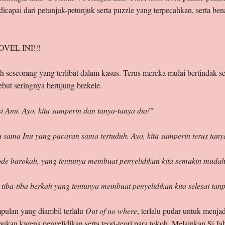
dicapai dari petunjuk-petunjuk serta puzzle yang terpecahkan, serta be
VEL INI!!!
seseorang yang terlibat dalam kasus. Terus mereka mulai bertindak ses
ebut seringnya berujung brekele.
i Anu. Ayo, kita samperin dan tanya-tanya dia!"
 sama Inu yang pacaran sama tertuduh. Ayo, kita samperin terus tany
kode barokah, yang tentunya membuat penyelidikan kita semakin mud
iba-tiba berkah yang tentunya membuat penyelidikan kita selesai tan
ulan yang diambil terlalu
Out of no where
, terlalu pudar untuk menja
bukan karena penyelidikan serta teori-teori para tokoh. Melainkan Si Ja