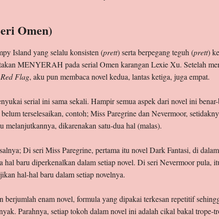
 Seri Omen)
mpy Island yang selalu konsisten (
prett
) serta berpegang teguh (
prett
) k
yatakan MENYERAH pada serial Omen karangan Lexie Xu. Setelah mer
i
Red Flag
, aku pun membaca novel kedua, lantas ketiga, juga empat.
menyukai serial ini sama sekali. Hampir semua aspek dari novel ini ben
ng belum terselesaikan, contoh; Miss Paregrine dan Nevermoor, setidakn
au melanjutkannya, dikarenakan satu-dua hal (malas).
isalnya; Di seri Miss Paregrine, pertama itu novel Dark Fantasi, di da
a hal baru diperkenalkan dalam setiap novel. Di seri Nevermoor pula, i
ikan hal-hal baru dalam setiap novelnya.
un berjumlah enam novel, formula yang dipakai terkesan repetitif sehing
yak. Parahnya, setiap tokoh dalam novel ini adalah cikal bakal trope-t