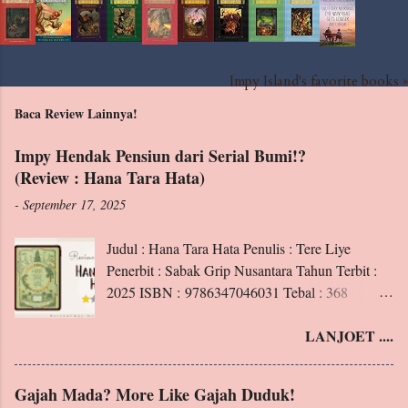
e
n
t
Impy Island's favorite books »
Baca Review Lainnya!
Impy Hendak Pensiun dari Serial Bumi!?
(Review : Hana Tara Hata)
-
September 17, 2025
Judul : Hana Tara Hata Penulis : Tere Liye
Penerbit : Sabak Grip Nusantara Tahun Terbit :
2025 ISBN : 9786347046031 Tebal : 368
Halaman Blurb : Apakah kalian sudah mengenal
LANJOET ....
Hana, penghuni Padang Perdu Klan Matahari?
Ini adalah kisahnya. Tentang seorang pemilik
kekuatan “membaca alam sekitar”. Tentang
Gajah Mada? More Like Gajah Duduk!
seorang ibu yang sangat menyayangi anaknya.