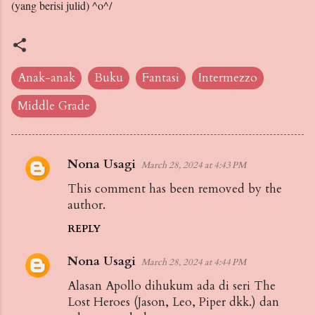
(yang berisi julid) ^o^/
Anak-anak
Buku
Fantasi
Intermezzo
Middle Grade
Nona Usagi
March 28, 2024 at 4:43 PM
C
This comment has been removed by the
o
author.
m
m
REPLY
e
Nona Usagi
March 28, 2024 at 4:44 PM
n
Alasan Apollo dihukum ada di seri The
t
Lost Heroes (Jason, Leo, Piper dkk.) dan
s