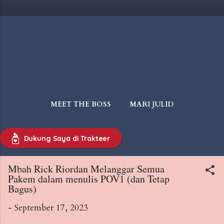
MEET THE BOSS
MARI JULID
WAJIB BACA
MORE…
Dukung Saya di Trakteer
TIPS & INTERMEZZO
Mbah Rick Riordan Melanggar Semua
Pakem dalam menulis POV1 (dan Tetap
Bagus)
-
September 17, 2023