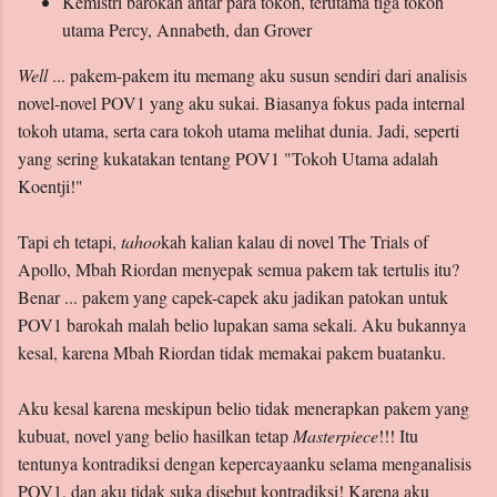
Kemistri barokah antar para tokoh, terutama tiga tokoh
utama Percy, Annabeth, dan Grover
Well
... pakem-pakem itu memang aku susun sendiri dari analisis
novel-novel POV1 yang aku sukai. Biasanya fokus pada internal
tokoh utama, serta cara tokoh utama melihat dunia. Jadi, seperti
yang sering kukatakan tentang POV1 "Tokoh Utama adalah
Koentji!"
Tapi eh tetapi,
tahoo
kah kalian kalau di novel The Trials of
Apollo, Mbah Riordan menyepak semua pakem tak tertulis itu?
Benar ... pakem yang capek-capek aku jadikan patokan untuk
POV1 barokah malah belio lupakan sama sekali. Aku bukannya
kesal, karena Mbah Riordan tidak memakai pakem buatanku.
Aku kesal karena meskipun belio tidak menerapkan pakem yang
kubuat, novel yang belio hasilkan tetap
Masterpiece
!!! Itu
tentunya kontradiksi dengan kepercayaanku selama menganalisis
POV1, dan aku tidak suka disebut kontradiksi! Karena aku