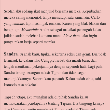
Seolah aku sedang ikut menjulid bersama mereka. Kepribadian
mereka saling menonjol, tanpa menutupi satu sama lain. Carlo
yang
chaotic
, tapi masih gak enakan. Karen yang blak-blakan dan
berapi-api.
Meanwhile
Andre sebagai malaikat penengah kalau
julidan sudah melebar ke mana-mana.
I love them
, aku ingin
punya rekan kerja seperti mereka.
Sandra
. Si anak baru, tipikal sekertaris seksi dan genit. Dia tidak
termasuk ke dalam The Cungpret sebab dia masih baru, dan
tengah menikmati pekerjaannya dengan sepenuh hati. Lagi pula,
Sandra terang-terangan naksir Tigran dan tidak segan
menunjukkannya. Seperti kata pepatah 'Kalau sudah cinta, tahi
komodo rasa cokelat'.
Tapi eh tetapi, aku mungkin ada di pihak Sandra kalau
membicarakan pendapatnya tentang Tigran. Dia bingung kenapa
The Cungpret begitu membenci Tigran, padahal Tigran selalu