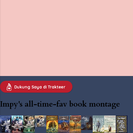
Dukung Saya di Trakteer
Impy's all-time-fav book montage