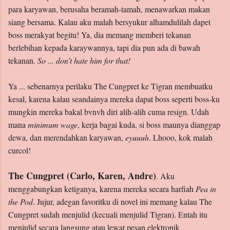
para karyawan, berusaha beramah-tamah, menawarkan makan
siang bersama. Kalau aku malah bersyukur alhamdulilah dapet
boss merakyat begitu! Ya, dia memang memberi tekanan
berlebihan kepada karaywannya, tapi dia pun ada di bawah
tekanan.
So ... don’t hate him for that!
Ya ... sebenarnya perilaku The Cungpret ke Tigran membuatku
kesal, karena kalau seandainya mereka dapat boss seperti boss-ku
mungkin mereka bakal bvnvh diri alih-alih cuma resign. Udah
mana
minimum wage
, kerja bagai kuda, si boss maunya dianggap
dewa, dan merendahkan karyawan,
eyuuuh
. Lhooo, kok malah
curcol!
The Cungpret (Carlo, Karen, Andre)
. Aku
menggabungkan ketiganya, karena mereka secara harfiah
Pea in
the Pod
. Jujur, adegan favoritku di novel ini memang kalau The
Cungpret sudah menjulid (kecuali menjulid Tigran). Entah itu
menjulid secara langsung atau lewat pesan elektronik.