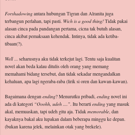
Forshadowing
antara hubungan Tigran dan Alranita juga
terbangun perlahan, tapi pasti.
Wich is a good thing!
Tidak pakai
alasan cinca pada pandangan pertama, cicna tak butuh alasan,
cinca akibat pemaksaan kehendak. Intinya, tidak ada ketiba-
tibaan(?).
Well
... seharusnya aku tidak terkejut lagi. Tentu saja kualitan
novel akan beda kalau ditulis oleh orang yang memang
memahami bidang tersebut, dan tidak sekadar mengandalkan
kehaluan, apa lagi ngeraba-raba (lirik si oren dan kawan-kawan).
Bagaimana dengan
ending
? Menurutku pribadi,
ending
novel ini
ada di kategori
“Ooohh, udeh ....”
. Itu berarti
ending
yang masuk
akal, memuaskan, tapi udeh gitu aja. Tidak
memorable
, dan
kayaknya bakal aku lupakan dalam beberapa minggu ke depan.
(bukan karena jelek, melainkan otak yang brekele).