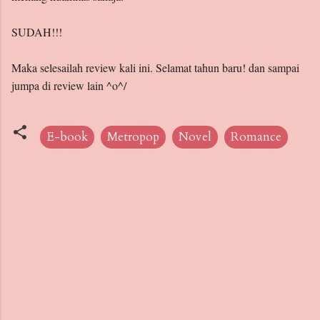
SUDAH!!!
Maka selesailah review kali ini. Selamat tahun baru! dan sampai
jumpa di review lain ^o^/
E-book
Metropop
Novel
Romance
C
o
m
m
e
n
t
s