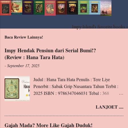
Impy Island's favorite books »
Baca Review Lainnya!
Impy Hendak Pensiun dari Serial Bumi!?
(Review : Hana Tara Hata)
-
September 17, 2025
Judul : Hana Tara Hata Penulis : Tere Liye
Penerbit : Sabak Grip Nusantara Tahun Terbit :
2025 ISBN : 9786347046031 Tebal : 368
Halaman Blurb : Apakah kalian sudah mengenal
LANJOET ....
Hana, penghuni Padang Perdu Klan Matahari?
Ini adalah kisahnya. Tentang seorang pemilik
kekuatan “membaca alam sekitar”. Tentang
Gajah Mada? More Like Gajah Duduk!
seorang ibu yang sangat menyayangi anaknya.