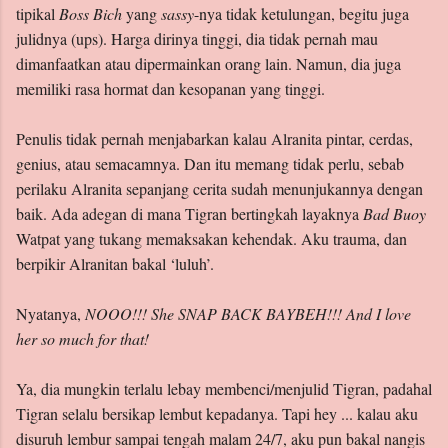
tipikal
Boss Bich
yang
sassy
-nya tidak ketulungan, begitu juga
julidnya (ups). Harga dirinya tinggi, dia tidak pernah mau
dimanfaatkan atau dipermainkan orang lain. Namun, dia juga
memiliki rasa hormat dan kesopanan yang tinggi.
Penulis tidak pernah menjabarkan kalau Alranita pintar, cerdas,
genius, atau semacamnya. Dan itu memang tidak perlu, sebab
perilaku Alranita sepanjang cerita sudah menunjukannya dengan
baik. Ada adegan di mana Tigran bertingkah layaknya
Bad Buoy
Watpat yang tukang memaksakan kehendak. Aku trauma, dan
berpikir Alranitan bakal ‘luluh’.
Nyatanya,
NOOO!!!
She SNAP BACK BAYBEH!!! And I love
her so much for that!
Ya, dia mungkin terlalu lebay membenci/menjulid Tigran, padahal
Tigran selalu bersikap lembut kepadanya. Tapi hey ... kalau aku
disuruh lembur sampai tengah malam 24/7, aku pun bakal nangis