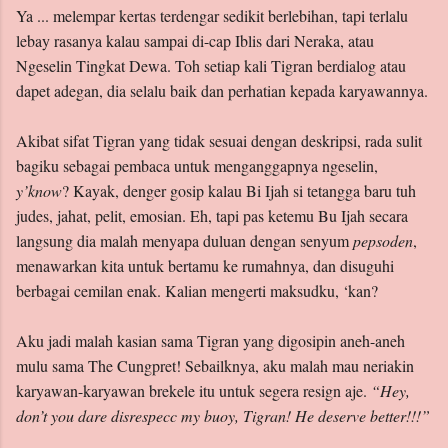
Ya ... melempar kertas terdengar sedikit berlebihan, tapi terlalu
lebay rasanya kalau sampai di-cap Iblis dari Neraka, atau
Ngeselin Tingkat Dewa. Toh setiap kali Tigran berdialog atau
dapet adegan, dia selalu baik dan perhatian kepada karyawannya.
Akibat sifat Tigran yang tidak sesuai dengan deskripsi, rada sulit
bagiku sebagai pembaca untuk menganggapnya ngeselin,
y’know
? Kayak, denger gosip kalau Bi Ijah si tetangga baru tuh
judes, jahat, pelit, emosian. Eh, tapi pas ketemu Bu Ijah secara
langsung dia malah menyapa duluan dengan senyum
pepsoden
,
menawarkan kita untuk bertamu ke rumahnya, dan disuguhi
berbagai cemilan enak. Kalian mengerti maksudku, ‘kan?
Aku jadi malah kasian sama Tigran yang digosipin aneh-aneh
mulu sama The Cungpret! Sebailknya, aku malah mau neriakin
karyawan-karyawan brekele itu untuk segera resign aje.
“Hey,
don’t you dare disrespecc my buoy, Tigran! He deserve better!!!”