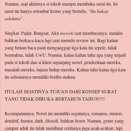
Namun, saat akhirnya si tokoh mampu membuka surat itu. Isi
surat itu hanya selembar kertas yang bertulis,
"Itu bukan
salahmu"
.
Singkat. Padat. Bangsat. Aku
mewek
saat membacanya, mataku
bahkan berkaca-kaca lagi saat menulis review ini. Bagi kalian
yang belum baca pasti menganggap tiga kata itu sepele, tidak
bermakna, tidak UwU. Namun, kalau kalian tahu apa yang terjadi
pada si tokoh dan si klien sepanjang novel, penderitaan mereka,
masalah mereka, tujuan hidup mereka. Kalian tahu kalau tiga kata
itu sebenarnya memiliki beribu makna.
ITULAH SEJATINYA TUJUAN DARI KONSEP SURAT
YANG TIDAK DIBUKA BERTAHUN-TAHUN!!!!
Kesimpulannya. Novel ini memiliki segalanya, romansa, misteri,
detektif, humor, dark, filosofi, bahkan horor. Namun, genre yang
campur aduk itu tidak membuat ceritanya juga acak-acakan, tapi