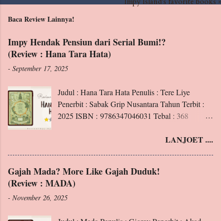
Impy Island's favorite books »
Baca Review Lainnya!
Impy Hendak Pensiun dari Serial Bumi!?
(Review : Hana Tara Hata)
-
September 17, 2025
Judul : Hana Tara Hata Penulis : Tere Liye
Penerbit : Sabak Grip Nusantara Tahun Terbit :
2025 ISBN : 9786347046031 Tebal : 368
Halaman Blurb : Apakah kalian sudah mengenal
LANJOET ....
Hana, penghuni Padang Perdu Klan Matahari?
Ini adalah kisahnya. Tentang seorang pemilik
kekuatan “membaca alam sekitar”. Tentang
Gajah Mada? More Like Gajah Duduk!
seorang ibu yang sangat menyayangi anaknya.
(Review : MADA)
Rasa sakit. Kehilangan. Pengorbanan.
-
November 26, 2025
Kebencian. Memaafkan. Tumpah menjadi satu.
Juga pertarungan mematikan, tempat-tempat