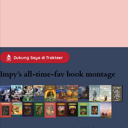
Dukung Saya di Trakteer
Impy's all-time-fav book montage