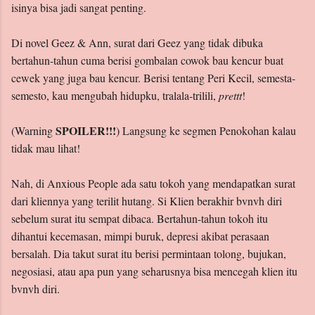
isinya bisa jadi sangat penting.
Di novel Geez & Ann, surat dari Geez yang tidak dibuka
bertahun-tahun cuma berisi gombalan cowok bau kencur buat
cewek yang juga bau kencur. Berisi tentang Peri Kecil, semesta-
semesto, kau mengubah hidupku, tralala-trilili,
prettt
!
SPOILER!!!
(Warning
) Langsung ke segmen Penokohan kalau
tidak mau lihat!
Nah, di Anxious People ada satu tokoh yang mendapatkan surat
dari kliennya yang terilit hutang. Si Klien berakhir bvnvh diri
sebelum surat itu sempat dibaca. Bertahun-tahun tokoh itu
dihantui kecemasan, mimpi buruk, depresi akibat perasaan
bersalah. Dia takut surat itu berisi permintaan tolong, bujukan,
negosiasi, atau apa pun yang seharusnya bisa mencegah klien itu
bvnvh diri.