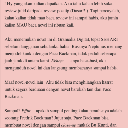
4l4y yang akan kalian dapatkan. Aku tahu kalian lebih suka
review julid daripada review positip (Dasar!!!). Tapi percayalah,
kalau kalian tidak mau baca review ini sampai habis, aku jamin
kalian MAU baca novel ini ribuan kali.
Aku menemukan novel ini di Gramedia Digital, tepat SEHARI
sebelum langganan sebulanku habis! Rasanya Neptunus memang
menjodohkanku dengan Pacc Backman, tidak peduli seberapa
jauh jarak di antara kami.
Ekhem
... tanpa basa-basi, aku
mengunduh novel ini dan langsung membacanya sampai habis.
Maaf novel-novel lain! Aku tidak bisa menghilangkan hasrat
untuk segera berduaan dengan novel barokah lain dari Pacc
Backman.
Sampul?
Pffttt
... apakah sampul penting kalau penulisnya adalah
seorang Fredrik Backman? Jujur saja, Pacc Backman bisa
membuat novel dengan sampul
close-up
mukak Bu Kunti, dan