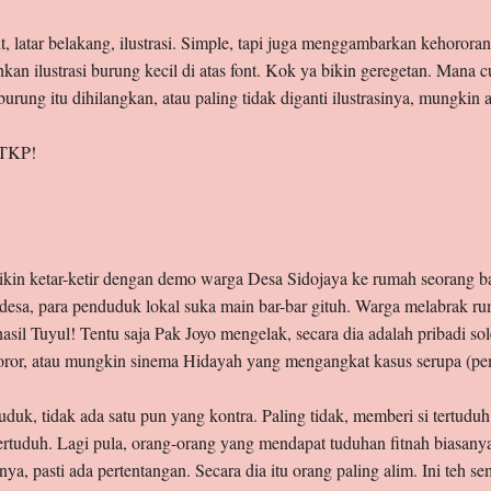
t, latar belakang, ilustrasi. Simple, tapi juga menggambarkan kehorora
an ilustrasi burung kecil di atas font. Kok ya bikin geregetan. Mana 
 burung itu dihilangkan, atau paling tidak diganti ilustrasinya, mungkin
 TKP!
ikin ketar-ketir dengan demo warga Desa Sidojaya ke rumah seorang b
 desa, para penduduk lokal suka main bar-bar gituh. Warga melabrak r
il Tuyul! Tentu saja Pak Joyo mengelak, secara dia adalah pribadi sole
oror, atau mungkin sinema Hidayah yang mengangkat kasus serupa (pe
uduk, tidak ada satu pun yang kontra. Paling tidak, memberi si tertud
 tertuduh. Lagi pula, orang-orang yang mendapat tuduhan fitnah biasan
ya, pasti ada pertentangan. Secara dia itu orang paling alim. Ini teh se