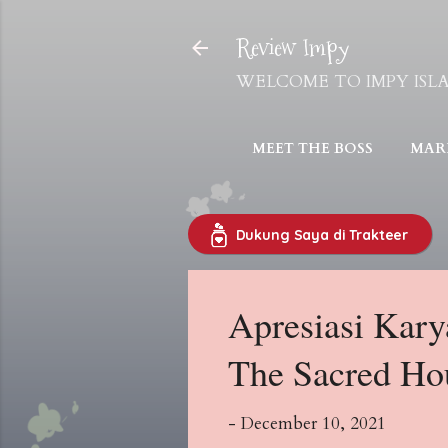
Review Impy
WELCOME TO IMPY ISLAND! 
MEET THE BOSS
MARI
Dukung Saya di Trakteer
Apresiasi Kary
The Sacred Ho
-
December 10, 2021