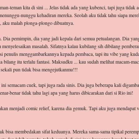
n-teman kita di sini ... Jelas tidak ada yang kubenci, tapi juga tidak
menunggu-nunggu kehadiran mereka. Seolah aku tidak tahu siapa merek
u, aku malah plonga-plongo dibuatnya.
a. Dia pemimpin, dia yang jadi kepala dari semua petualangan. Dia yan
 menyelesaikan masalah. Sifatnya kalau kubilang sih dibilang pemberan
t si penulis menggambarkannya kepada pembaca, tapi itu vibe yang kud
a bilang itu terlalu fantasi. Maksudku ... kau sudah melihat macam-ma
ekali pun tidak bisa mengejutkanmu!!!
a ini semacam cuek, tapi juga rada sinis. Dia juga beberapa kali digamb
ar-benar tidak tahu lagi apa yang harus dibicarakan dari si Rio ini!
kan menjadi comic relief, karena dia gemuk. Tapi aku juga mendapat vi
dak bisa membedakan sifat keduanya. Mereka sama-sama tipikal perem