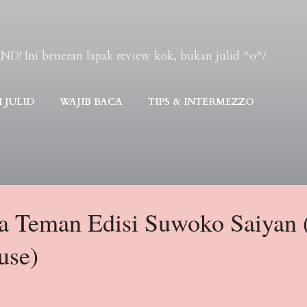
Skip to main content
Ini beneran lapak review kok, bukan julid ^o^/
 JULID
WAJIB BACA
TIPS & INTERMEZZO
a Teman Edisi Suwoko Saiyan 
use)