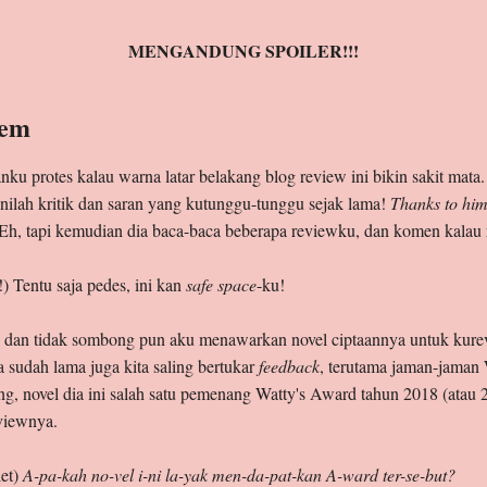
MENGANDUNG SPOILER!!!
lem
anku protes kalau warna latar belakang blog review ini bikin sakit 
. inilah kritik dan saran yang kutunggu-tunggu sejak lama!
Thanks to hi
. Eh, tapi kemudian dia baca-baca beberapa reviewku, dan komen kalau 
!) Tentu saja pedes, ini kan
safe space
-ku!
i dan tidak sombong pun aku menawarkan novel ciptaannya untuk kurevi
sudah lama juga kita saling bertukar
feedback
, terutama jaman-jaman
, novel dia ini salah satu pemenang Watty's Award tahun 2018 (atau 2
viewnya.
et)
A-pa-kah no-vel i-ni la-yak men-da-pat-kan A-ward ter-se-but?