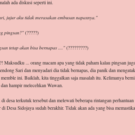
lah ada diskusi seperti ini.
ri, jujur aku tidak merasakan embusan napasnya."
ang pingsan?"
(?????)
gsan tetap akan bisa bernapas ...."
(?????????)
! Maksudku ... orang macam apa yang tidak paham kalau pingsan juga 
ndong Sari dan menyadari dia tidak bernapas, dia panik dan mengatak
memble ini. Baiklah, kita tinggalkan saja masalah itu. Kelimanya ber
o dan hampir melecehkan Wawan.
di desa terkutuk tersebut dan melewati beberapa rintangan perhantuan 
or di Desa Sidojaya sudah berakhir. Tidak akan ada yang bisa memastik