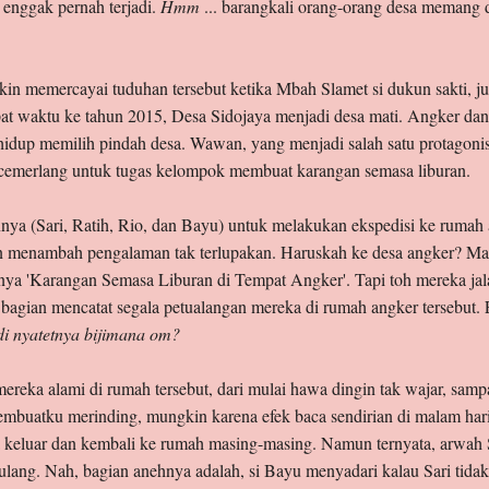
u enggak pernah terjadi.
Hmm
... barangkali orang-orang desa memang 
kin memercayai tuduhan tersebut ketika Mbah Slamet si dukun sakti,
at waktu ke tahun 2015, Desa Sidojaya menjadi desa mati. Angker dan 
idup memilih pindah desa. Wawan, yang menjadi salah satu protagonis d
 cemerlang untuk tugas kelompok membuat karangan semasa liburan.
 (Sari, Ratih, Rio, dan Bayu) untuk melakukan ekspedisi ke rumah an
lian menambah pengalaman tak terlupakan. Haruskah ke desa angker? M
ya 'Karangan Semasa Liburan di Tempat Angker'. Tapi toh mereka jal
agian mencatat segala petualangan mereka di rumah angker tersebut. Eh
i nyatetnya bijimana om?
reka alami di rumah tersebut, dari mulai hawa dingin tak wajar, samp
uatku merinding, mungkin karena efek baca sendirian di malam hari
keluar dan kembali ke rumah masing-masing. Namun ternyata, arwah Sar
ang. Nah, bagian anehnya adalah, si Bayu menyadari kalau Sari tidak k