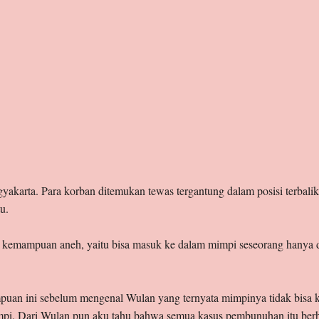
gyakarta. Para korban ditemukan tewas tergantung dalam posisi terbalik
u.
emampuan aneh, yaitu bisa masuk ke dalam mimpi seseorang hanya d
uan ini sebelum mengenal Wulan yang ternyata mimpinya tidak bisa k
mpi. Dari Wulan pun aku tahu bahwa semua kasus pembunuhan itu ber