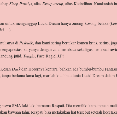
 tahap
Sleep Paralys
, alias
Ereup-ereup
, alias Ketindihan. Katakanlah in
an untuk menganggap Lucid Dream hanya omong-kosong belaka (
Let
3h3
....)
enulisnya di
Pesbukk
, dan kami sering bertukar komen kritis, serius, j
n mengapresiasi karyanya dengan cara membaca sekaligus membuat revie
gandung julid.
Tengks
, Pacc Ragiel J.P!
. Kesan
Dark
dan Horornya kentara, bahkan ada bumbu-bumbu Fantasinya
, tanpa berlama-lama lagi, marilah kita lihat dunia Lucid Dream dalam 
g siswa SMA laki-laki bernama Respati. Dia memiliki kemampuan meli
an bawaan lahir. Respati bisa melakukan hal tersebut setelah kecelaka