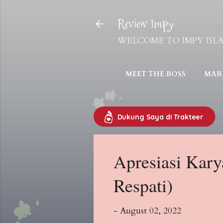
Review Impy
WELCOME TO IMPY ISLAND! 
MEET THE BOSS
MARI
Dukung Saya di Trakteer
Apresiasi Kary
Respati)
-
August 02, 2022