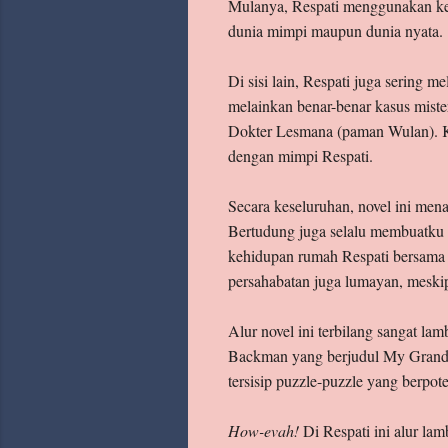
Mulanya, Respati menggunakan kem
dunia mimpi maupun dunia nyata.
Di sisi lain, Respati juga sering m
melainkan benar-benar kasus mist
Dokter Lesmana (paman Wulan). Ke
dengan mimpi Respati.
Secara keseluruhan, novel ini men
Bertudung juga selalu membuatku b
kehidupan rumah Respati bersama 
persahabatan juga lumayan, mesk
Alur novel ini terbilang sangat la
Backman yang berjudul My Grandmot
tersisip puzzle-puzzle yang berpo
How-evah!
Di Respati ini alur lamb