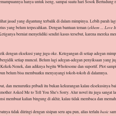
ampuannya hanya untuk iseng, sampai suatu hari Sosok Bertudung mi
elihat jasad yang digantung terbalik di dalam mimpinya. Lebih parah lag
erius yang belum terpecahkan. Dengan bantuan teman (
ekhem ... Love I
tiganya berniat menyelidiki sendiri kasus tersebut, karena mereka m
arik dengan eksekusi yang juga oke. Ketegangan di setiap adegan mim
ergidik setiap muncul. Belum lagi adegan-adegan penyiksaan yang juga
Kekek-Nenek, dan adiknya begitu Wholesome dan suportif. Plot sampi
ipun belum bisa membuatku menyayangi tokoh-tokoh di dalamnya.
mbat, dan menurutku pribadi itu bukan kekurangan kalau eksekusinya bai
her Asked Me to Tell You She's Sorry. Alur novel itu juga sangat lam
tensi membuat kalian bingung di akhir, kalau tidak membaca dan memah
atnya tidak diiringi dengan sisipan seru apa pun, alias terlalu
basic
sam