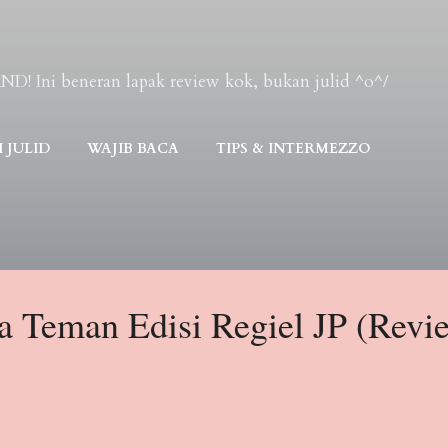
Skip to main content
Ini beneran lapak review kok, bukan julid ^o^/
 JULID
WAJIB BACA
TIPS & INTERMEZZO
a Teman Edisi Regiel JP (Revi