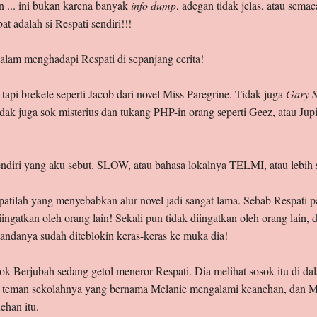
 ... ini bukan karena banyak
info dump
, adegan tidak jelas, atau sema
t adalah si Respati sendiri!!!
alam menghadapi Respati di sepanjang cerita!
tapi brekele seperti Jacob dari novel Miss Paregrine. Tidak juga
Gary S
idak juga sok misterius dan tukang PHP-in orang seperti Geez, atau Jupi
endiri yang aku sebut. SLOW, atau bahasa lokalnya TELMI, atau lebih s
espatilah yang menyebabkan alur novel jadi sangat lama. Sebab Respati
diingatkan oleh orang lain! Sekali pun tidak diingatkan oleh orang lain,
tandanya sudah diteblokin keras-keras ke muka dia!
sok Berjubah sedang getol meneror Respati. Dia melihat sosok itu di d
i, teman sekolahnya yang bernama Melanie mengalami keanehan, dan Me
han itu.