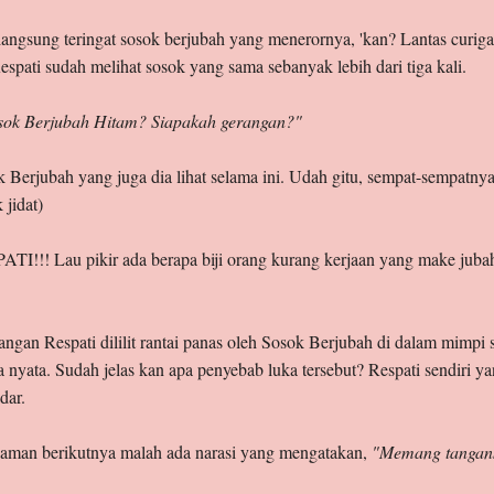
n langsung teringat sosok berjubah yang menerornya, 'kan? Lantas curi
espati sudah melihat sosok yang sama sebanyak lebih dari tiga kali.
sok Berjubah Hitam? Siapakah gerangan?"
ok Berjubah yang juga dia lihat selama ini. Udah gitu, sempat-sempatny
jidat)
!! Lau pikir ada berapa biji orang kurang kerjaan yang make jubah i
ngan Respati dililit rantai panas oleh Sosok Berjubah di dalam mimpi
nyata. Sudah jelas kan apa penyebab luka tersebut? Respati sendiri y
dar.
alaman berikutnya malah ada narasi yang mengatakan,
"Memang tangank