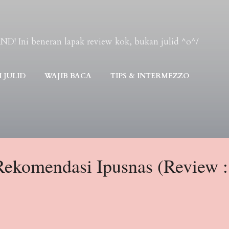
Skip to main content
Ini beneran lapak review kok, bukan julid ^o^/
 JULID
WAJIB BACA
TIPS & INTERMEZZO
Rekomendasi Ipusnas (Review :