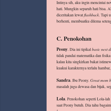
Intinya sih, aku ingin mencintai n
hati. Mungkin separuh hati bisa. 
diceritakan lewat
flashback
. Tapi 
berhenti, membuatku dilema seten
C. Penokohan
Peony
. Dia ini tipikal
basic next d
tidak pandai matematika dan fisika (
kalau kita singkirkan bakat istim
kuakui karakternya terlalu hambar
Sandra
. Ibu Peony.
Great mom b
masalah juga dewasa dan bijak, sep
Lola
. Penokohan seperti Lola-lah 
saat Peony butuh. Dia tahu bagaim