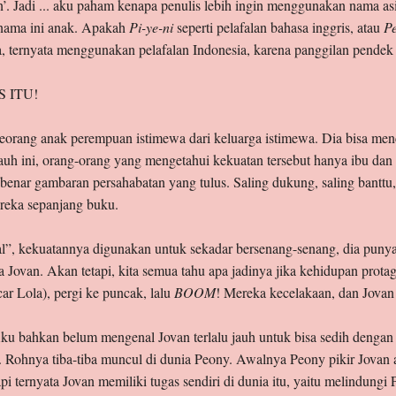
n’. Jadi ... aku paham kenapa penulis lebih ingin menggunakan nama as
 nama ini anak. Apakah
Pi-ye-ni
seperti pelafalan bahasa inggris, atau
Pe
 ternyata menggunakan pelafalan Indonesia, karena panggilan pendek 
 ITU!
eorang anak perempuan istimewa dari keluarga istimewa. Dia bisa menc
ejauh ini, orang-orang yang mengetahui kekuatan tersebut hanya ibu da
-benar gambaran persahabatan yang tulus. Saling dukung, saling banttu
ereka sepanjang buku.
, kekuatannya digunakan untuk sekadar bersenang-senang, dia punya
a Jovan. Akan tetapi, kita semua tahu apa jadinya jika kehidupan protag
car Lola), pergi ke puncak, lalu
BOOM
! Mereka kecelakaan, dan Jovan
ku bahkan belum mengenal Jovan terlalu jauh untuk bisa sedih dengan
a. Rohnya tiba-tiba muncul di dunia Peony. Awalnya Peony pikir Jovan 
i ternyata Jovan memiliki tugas sendiri di dunia itu, yaitu melindungi