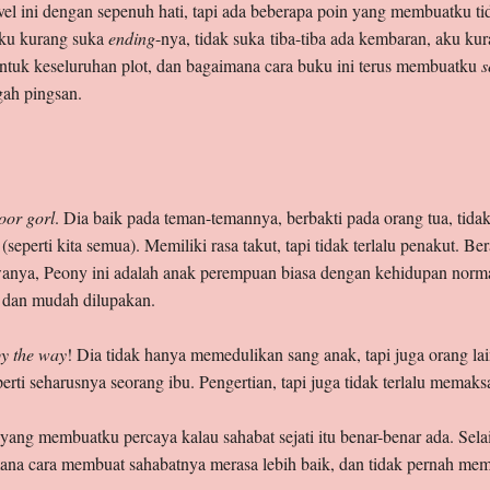
ovel ini dengan sepenuh hati, tapi ada beberapa poin yang membuatku t
Aku kurang suka
ending
-nya, tidak suka tiba-tiba ada kembaran, aku ku
untuk keseluruhan plot, dan bagaimana cara buku ini terus membuatku
s
gah pingsan.
oor gorl
. Dia baik pada teman-temannya, berbakti pada orang tua, tida
seperti kita semua). Memiliki rasa takut, tapi tidak terlalu penakut. Ber
ewanya, Peony ini adalah anak perempuan biasa dengan kehidupan norma
, dan mudah dilupakan.
y the way
! Dia tidak hanya memedulikan sang anak, tapi juga orang la
erti seharusnya seorang ibu. Pengertian, tapi juga tidak terlalu memaks
yang membuatku percaya kalau sahabat sejati itu benar-benar ada. Selai
ana cara membuat sahabatnya merasa lebih baik, dan tidak pernah mem