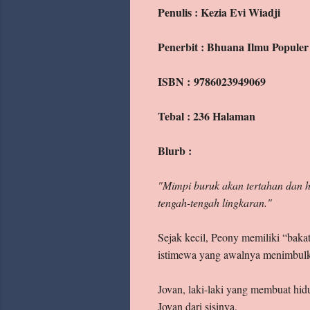
Penulis : Kezia Evi Wiadji
Archive
Penerbit : Bhuana Ilmu Populer
Labels
ISBN : 9786023949069
Tebal : 236 Halaman
Blurb :
"Mimpi buruk akan tertahan dan hi
tengah-tengah lingkaran."
Sejak kecil, Peony memiliki “bak
istimewa yang awalnya menimbulka
Jovan, laki-laki yang membuat hi
Jovan dari sisinya.