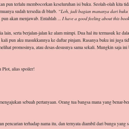
kan pun terlalu membocorkan keseluruhan isi buku. Seolah-olah kita tida
muanya sudah tersedia di blurb.
“Loh, jadi bagian mananya dari buku 
u pun akan menjawab. Entahlah ...
I have a good feeling about this boo
ia lain, serta berjalan-jalan ke alam mimpi. Dua hal itu termasuk ke dal
bu kali pun aku masukkannya ke daftar pinjam. Rasanya buku ini juga tid
elihat promosinya, atau desas-desusnya sama sekali. Mungkin saja ini b
Plot, alias spoiler!
 mengajukan sebuah pertanyaan. Orang tua bangsa mana yang benar-b
 pencarian terhadap nama itu, dan ternyata diambil dari bunga yang s