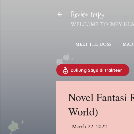
Review Impy
WELCOME TO IMPY ISLAND! 
MEET THE BOSS
MARI
Dukung Saya di Trakteer
Novel Fantasi 
World)
-
March 22, 2022