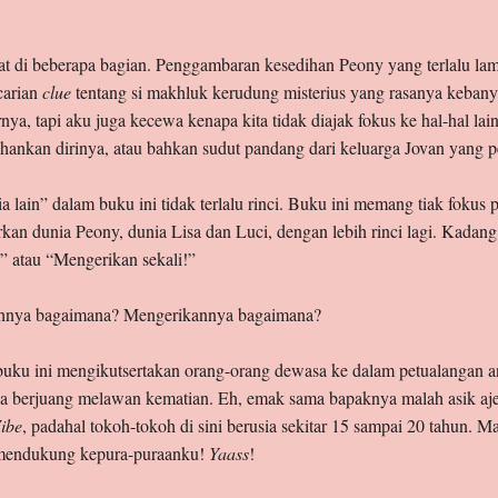
ambat di beberapa bagian. Penggambaran kesedihan Peony yang terlalu l
carian
clue
tentang si makhluk kerudung misterius yang rasanya keban
nya, tapi aku juga kecewa kenapa kita tidak diajak fokus ke hal-hal lain
nkan dirinya, atau bahkan sudut pandang dari keluarga Jovan yang 
 lain” dalam buku ini tidak terlalu rinci. Buku ini memang tiak fokus
rkan dunia Peony, dunia Lisa dan Luci, dengan lebih rinci lagi. Kadan
!” atau “Mengerikan sekali!”
ahnya bagaimana? Mengerikannya bagaimana?
a buku ini mengikutsertakan orang-orang dewasa ke dalam petualangan a
ada berjuang melawan kematian. Eh, emak sama bapaknya malah asik aje 
ibe
, padahal tokoh-tokoh di sini berusia sekitar 15 sampai 20 tahun.
 mendukung kepura-puraanku!
Yaass
!