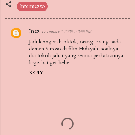
Intermezzo
Inez
December 2, 2025 at 2:55 PM
C
Jadi keinget di tiktok, orang-orang pada
o
demen Suroso di film Hidayah, soalnya
m
dia tokoh jahat yang semua perkataannya
m
logis banget hehe.
e
REPLY
n
t
s