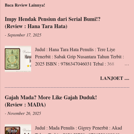
Baca Review Lainnya!
Impy Hendak Pensiun dari Serial Bumi!?
(Review : Hana Tara Hata)
-
September 17, 2025
Judul : Hana Tara Hata Penulis : Tere Liye
Penerbit : Sabak Grip Nusantara Tahun Terbit :
2025 ISBN : 9786347046031 Tebal : 368
Halaman Blurb : Apakah kalian sudah mengenal
LANJOET ....
Hana, penghuni Padang Perdu Klan Matahari?
Ini adalah kisahnya. Tentang seorang pemilik
kekuatan “membaca alam sekitar”. Tentang
Gajah Mada? More Like Gajah Duduk!
seorang ibu yang sangat menyayangi anaknya.
(Review : MADA)
Rasa sakit. Kehilangan. Pengorbanan.
-
November 26, 2025
Kebencian. Memaafkan. Tumpah menjadi satu.
Juga pertarungan mematikan, tempat-tempat
Judul : Mada Penulis : Gigrey Penerbit : Akad
berbahaya, hewan dan tumbuhan legendaris.