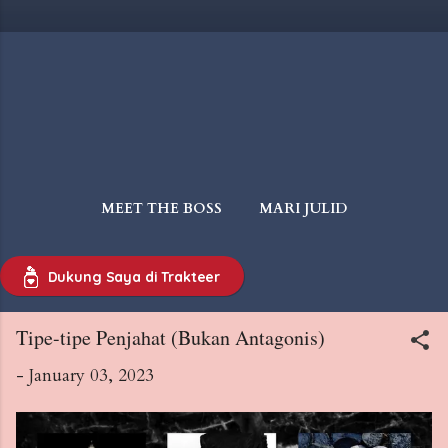
MEET THE BOSS
MARI JULID
WAJIB BACA
MORE…
Dukung Saya di Trakteer
TIPS & INTERMEZZO
Tipe-tipe Penjahat (Bukan Antagonis)
-
January 03, 2023